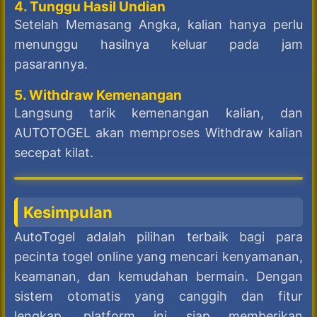
4. Tunggu Hasil Undian
Setelah Memasang Angka, kalian hanya perlu
menunggu hasilnya keluar pada jam
pasarannya.
5. Withdraw Kemenangan
Langsung tarik kemenangan kalian, dan
AUTOTOGEL akan memproses Withdraw kalian
secepat kilat.
Kesimpulan
AutoTogel adalah pilihan terbaik bagi para
pecinta togel online yang mencari kenyamanan,
keamanan, dan kemudahan bermain. Dengan
sistem otomatis yang canggih dan fitur
lengkap, platform ini siap memberikan